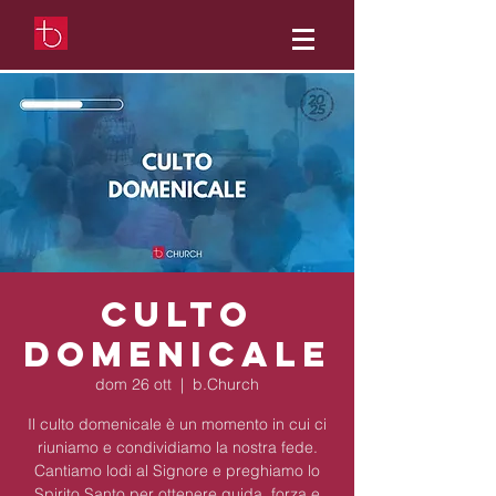
Culto
Domenicale
dom 26 ott
  |  
b.Church
Il culto domenicale è un momento in cui ci
riuniamo e condividiamo la nostra fede.
Cantiamo lodi al Signore e preghiamo lo
Spirito Santo per ottenere guida, forza e