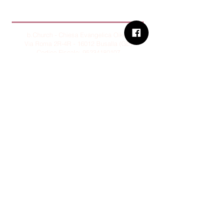
B.Church
b.Church - Chiesa Evangelica Oikos
Via Roma 2R-4R - 16012 Busalla (GE)
Codice Fiscale:
95234180107
Tel.
+39 373 90 14 941
Email:
associazione@bchurch.it
Telegram:
@bchurchbusalla
b.Church è associata
Consiglio delle Chiese ed Opere
Evangeliche di Genova
Sostienici con PayPal
© B.CHURCH - É vietata la
riproduzione, anche parziale, dei
contenuti presenti su questo sito.