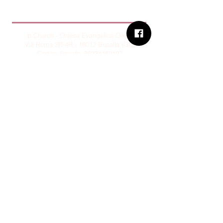
B.Church
b.Church - Chiesa Evangelica Oikos
Via Roma 2R-4R - 16012 Busalla (GE)
Codice Fiscale:
95234180107
Tel.
+39 373 90 14 941
Email:
associazione@bchurch.it
Telegram:
@bchurchbusalla
b.Church è associata
Consiglio delle Chiese ed Opere
Evangeliche di Genova
Sostienici con PayPal
© B.CHURCH - É vietata la
riproduzione, anche parziale, dei
contenuti presenti su questo sito.