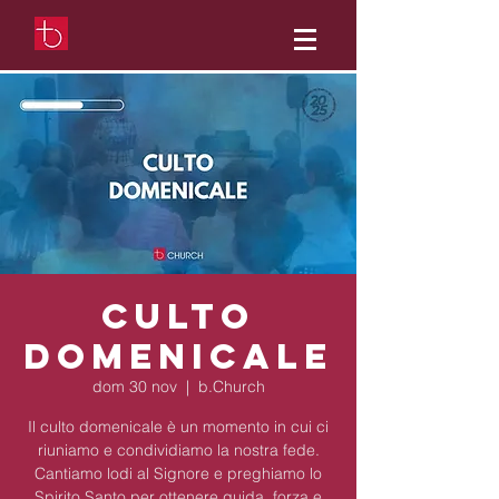
Culto
Domenicale
dom 30 nov
  |  
b.Church
Il culto domenicale è un momento in cui ci
riuniamo e condividiamo la nostra fede.
Cantiamo lodi al Signore e preghiamo lo
Spirito Santo per ottenere guida, forza e