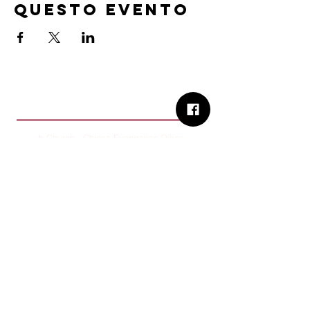
questo evento
B.Church
b.Church - Chiesa Evangelica Oikos
Via Roma 2R-4R - 16012 Busalla (GE)
Codice Fiscale:
95234180107
Tel.
+39 373 90 14 941
Email:
associazione@bchurch.it
Telegram:
@bchurchbusalla
b.Church è associata
Consiglio delle Chiese ed Opere
Evangeliche di Genova
Sostienici con PayPal