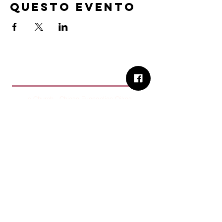
questo evento
B.Church
b.Church - Chiesa Evangelica Oikos
Via Roma 2R-4R - 16012 Busalla (GE)
Codice Fiscale:
95234180107
Tel.
+39 373 90 14 941
Email:
associazione@bchurch.it
Telegram:
@bchurchbusalla
b.Church è associata
Consiglio delle Chiese ed Opere
Evangeliche di Genova
Sostienici con PayPal