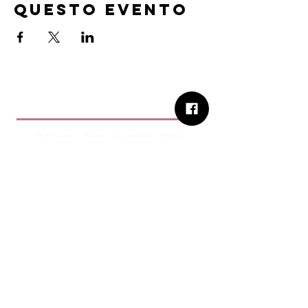
questo evento
B.Church
b.Church - Chiesa Evangelica Oikos
Via Roma 2R-4R - 16012 Busalla (GE)
Codice Fiscale:
95234180107
Tel.
+39 373 90 14 941
Email:
associazione@bchurch.it
Telegram:
@bchurchbusalla
b.Church è associata
Consiglio delle Chiese ed Opere
Evangeliche di Genova
Sostienici con PayPal