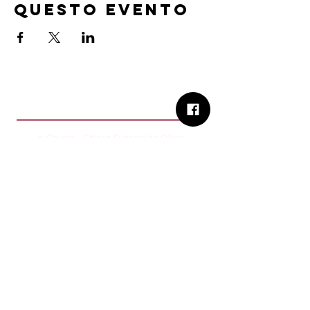
questo evento
B.Church
b.Church - Chiesa Evangelica Oikos
Via Roma 2R-4R - 16012 Busalla (GE)
Codice Fiscale:
95234180107
Tel.
+39 373 90 14 941
Email:
associazione@bchurch.it
Telegram:
@bchurchbusalla
b.Church è associata
Consiglio delle Chiese ed Opere
Evangeliche di Genova
Sostienici con PayPal