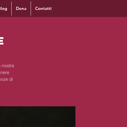
Blog
Dona
Contatti
e
 nostra
enere
anze di