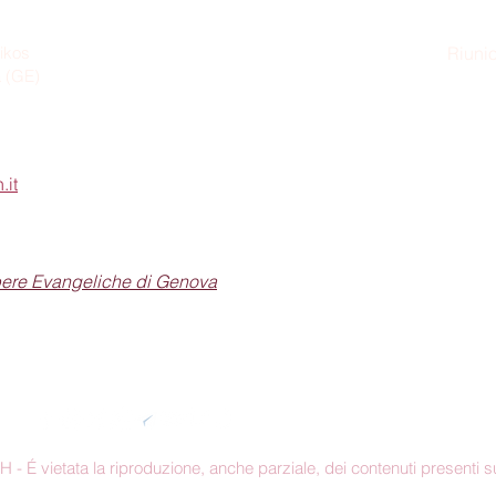
ikos
Riunio
a (GE)
Dom
.it
pere Evangeliche di Genova
Seguici sui social
 É vietata la riproduzione, anche parziale, dei contenuti presenti su