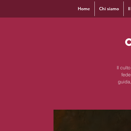
Home
Chi siamo
I
Il cul
fede
guida,