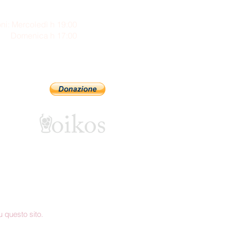
ni: Mercoledì h 19:00
enica h 17:00
Sostienici con PayPal
 questo sito.