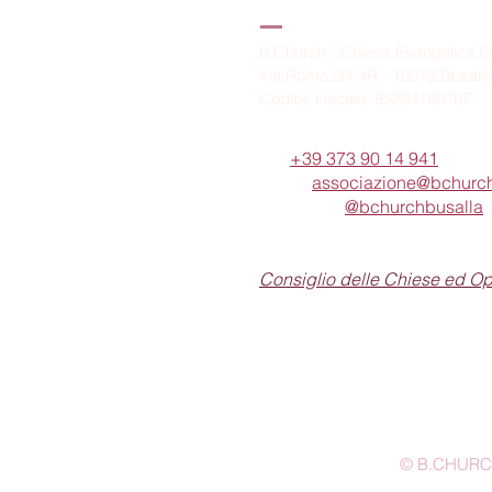
B.Church
b.Church - Chiesa Evangelica O
Via Roma 2R-4R - 16012 Busall
Codice Fiscale: 95234180107
Tel.
+39 373 90 14 941
Email:
associazione@bchurch
Telegram:
@bchurchbusalla
b.Church è associata
Consiglio delle Chiese ed O
© B.CHURCH -