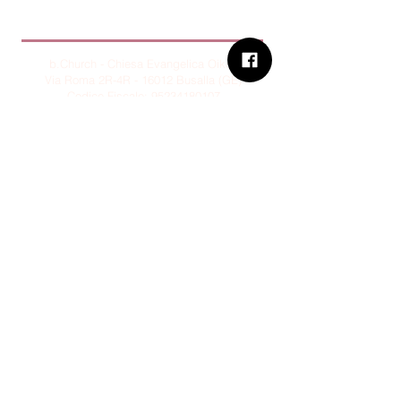
B.Church
b.Church - Chiesa Evangelica Oikos
Via Roma 2R-4R - 16012 Busalla (GE)
Codice Fiscale:
95234180107
Tel.
+39 373 90 14 941
Email:
associazione@bchurch.it
Telegram:
@bchurchbusalla
b.Church è associata
Consiglio delle Chiese ed Opere
Evangeliche di Genova
Sostienici con PayPal
© B.CHURCH - É vietata la
riproduzione, anche parziale, dei
contenuti presenti su questo sito.