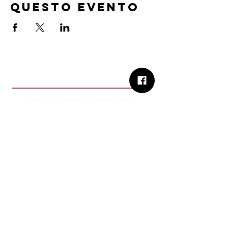
questo evento
B.Church
b.Church - Chiesa Evangelica Oikos
Via Roma 2R-4R - 16012 Busalla (GE)
Codice Fiscale:
95234180107
Tel.
+39 373 90 14 941
Email:
associazione@bchurch.it
Telegram:
@bchurchbusalla
b.Church è associata
Consiglio delle Chiese ed Opere
Evangeliche di Genova
Sostienici con PayPal