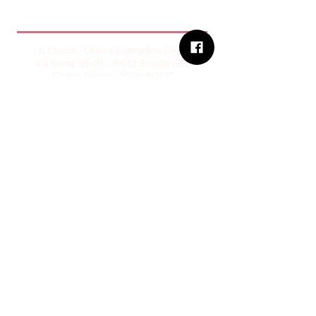
B.Church
b.Church - Chiesa Evangelica Oikos
Via Roma 2R-4R - 16012 Busalla (GE)
Codice Fiscale:
95234180107
Tel.
+39 373 90 14 941
Email:
associazione@bchurch.it
Telegram:
@bchurchbusalla
b.Church è associata
Consiglio delle Chiese ed Opere
Evangeliche di Genova
Sostienici con PayPal
© B.CHURCH - É vietata la
riproduzione, anche parziale, dei
contenuti presenti su questo sito.