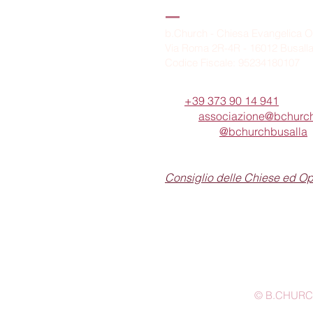
B.Church
b.Church - Chiesa Evangelica O
Via Roma 2R-4R - 16012 Busall
Codice Fiscale: 95234180107
Tel.
+39 373 90 14 941
Email:
associazione@bchurch
Telegram:
@bchurchbusalla
b.Church è associata
Consiglio delle Chiese ed O
© B.CHURCH -