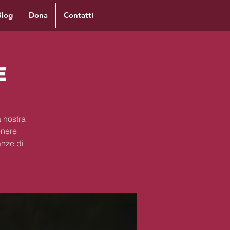
Blog
Dona
Contatti
e
 nostra
enere
anze di