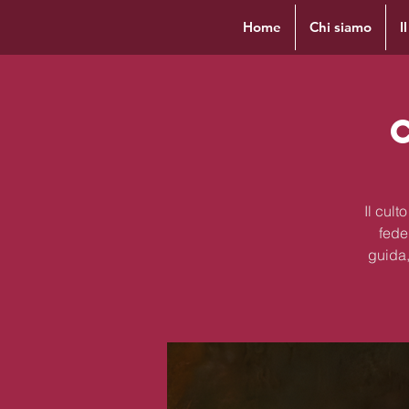
Home
Chi siamo
I
Il cul
fede
guida,