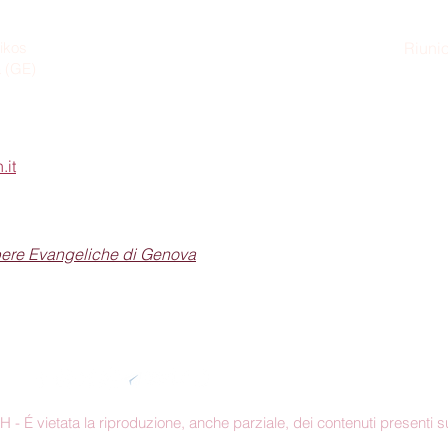
ikos
Riunio
a (GE)
Dom
.it
pere Evangeliche di Genova
Seguici sui social
 É vietata la riproduzione, anche parziale, dei contenuti presenti su