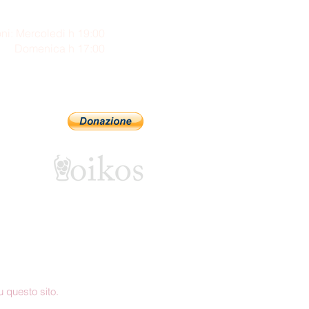
ni: Mercoledì h 19:00
enica h 17:00
Sostienici con PayPal
 questo sito.