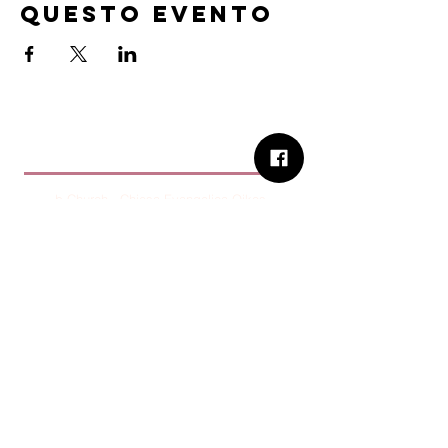
questo evento
B.Church
b.Church - Chiesa Evangelica Oikos
Via Roma 2R-4R - 16012 Busalla (GE)
Codice Fiscale:
95234180107
Tel.
+39 373 90 14 941
Email:
associazione@bchurch.it
Telegram:
@bchurchbusalla
b.Church è associata
Consiglio delle Chiese ed Opere
Evangeliche di Genova
Sostienici con PayPal