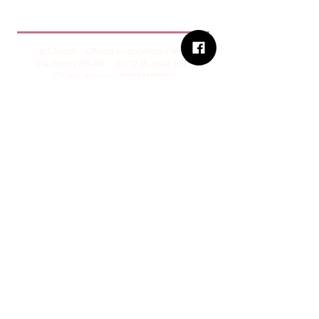
B.Church
b.Church - Chiesa Evangelica Oikos
Via Roma 2R-4R - 16012 Busalla (GE)
Codice Fiscale:
95234180107
Tel.
+39 373 90 14 941
Email:
associazione@bchurch.it
Telegram:
@bchurchbusalla
b.Church è associata
Consiglio delle Chiese ed Opere
Evangeliche di Genova
Sostienici con PayPal
© B.CHURCH - É vietata la
riproduzione, anche parziale, dei
contenuti presenti su questo sito.