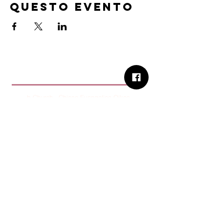
questo evento
B.Church
b.Church - Chiesa Evangelica Oikos
Via Roma 2R-4R - 16012 Busalla (GE)
Codice Fiscale:
95234180107
Tel.
+39 373 90 14 941
Email:
associazione@bchurch.it
Telegram:
@bchurchbusalla
b.Church è associata
Consiglio delle Chiese ed Opere
Evangeliche di Genova
Sostienici con PayPal