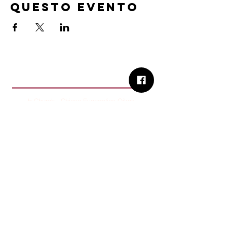
questo evento
B.Church
b.Church - Chiesa Evangelica Oikos
Via Roma 2R-4R - 16012 Busalla (GE)
Codice Fiscale:
95234180107
Tel.
+39 373 90 14 941
Email:
associazione@bchurch.it
Telegram:
@bchurchbusalla
b.Church è associata
Consiglio delle Chiese ed Opere
Evangeliche di Genova
Sostienici con PayPal