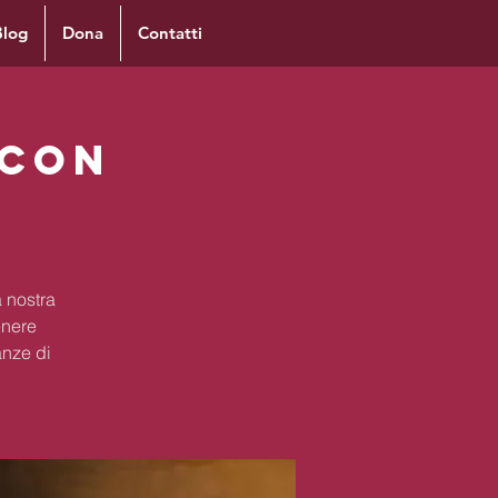
Blog
Dona
Contatti
 con
 nostra
enere
anze di