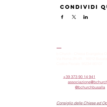
Condividi 
B.Church
b.Church - Chiesa Evangelica O
Via Roma 2R-4R - 16012 Busall
Codice Fiscale: 95234180107
Tel.
+39 373 90 14 941
Email:
associazione@bchurch
Telegram:
@bchurchbusalla
b.Church è associata
Consiglio delle Chiese ed O