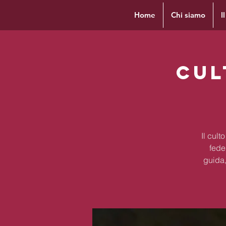
Home
Chi siamo
I
Cul
Il cul
fede
guida,