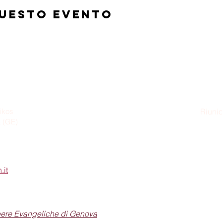
questo evento
ikos
Riunio
a (GE)
Dom
.it
pere Evangeliche di Genova