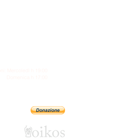
ni: Mercoledì h 19:00
enica h 17:00
Sostienici con PayPal