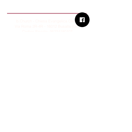
B.Church
b.Church - Chiesa Evangelica Oikos
Via Roma 2R-4R - 16012 Busalla (GE)
Codice Fiscale:
95234180107
Tel.
+39 373 90 14 941
Email:
associazione@bchurch.it
Telegram:
@bchurchbusalla
b.Church è associata
Consiglio delle Chiese ed Opere
Evangeliche di Genova
Sostienici con PayPal
© B.CHURCH - É vietata la
riproduzione, anche parziale, dei
contenuti presenti su questo sito.