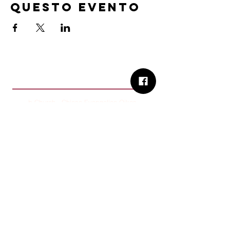
questo evento
B.Church
b.Church - Chiesa Evangelica Oikos
Via Roma 2R-4R - 16012 Busalla (GE)
Codice Fiscale:
95234180107
Tel.
+39 373 90 14 941
Email:
associazione@bchurch.it
Telegram:
@bchurchbusalla
b.Church è associata
Consiglio delle Chiese ed Opere
Evangeliche di Genova
Sostienici con PayPal