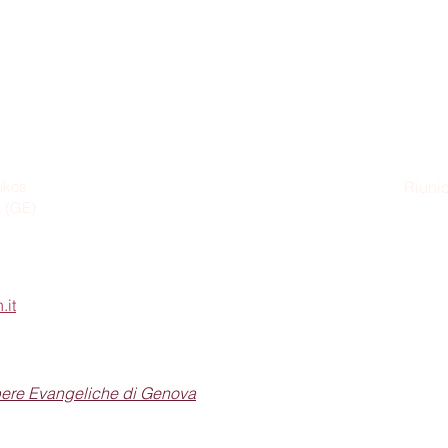
ikos
Riunio
a (GE)
Dom
.it
pere Evangeliche di Genova