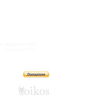
ni: Mercoledì h 19:00
enica h 17:00
Sostienici con PayPal