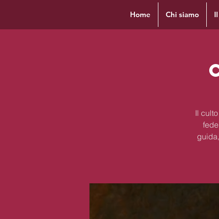
Home
Chi siamo
I
Il cul
fede
guida,