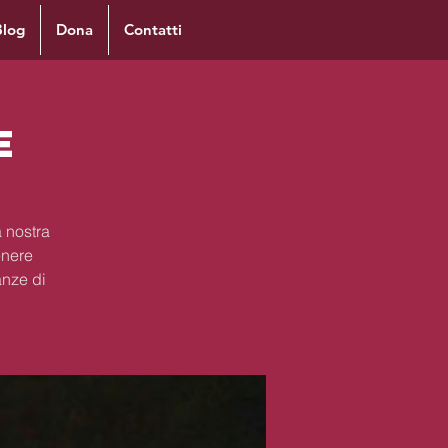
Blog
Dona
Contatti
e
 nostra
enere
anze di