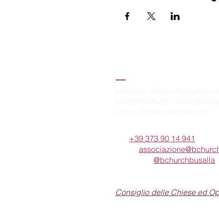
B.Church
b.Church - Chiesa Evangelica O
Via Roma 2R-4R - 16012 Busall
Codice Fiscale: 95234180107
Tel.
+39 373 90 14 941
Email:
associazione@bchurch
Telegram:
@bchurchbusalla
b.Church è associata
Consiglio delle Chiese ed O