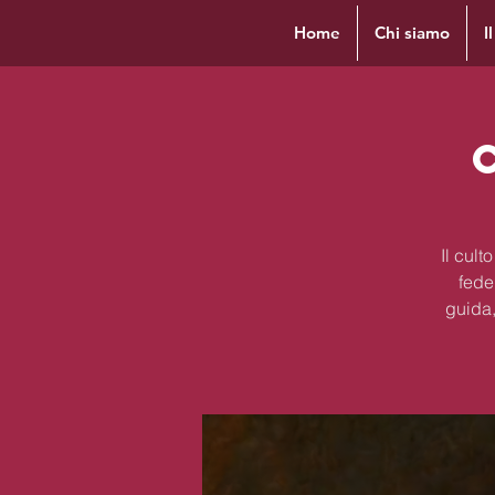
Home
Chi siamo
I
Il cul
fede
guida,