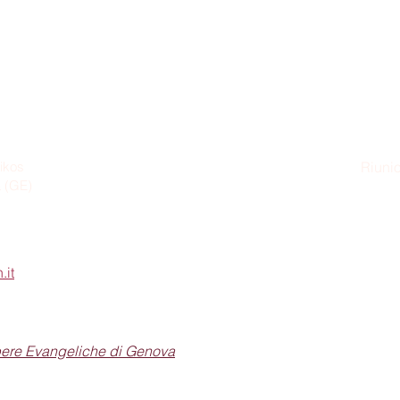
ikos
Riunio
a (GE)
Dom
.it
pere Evangeliche di Genova