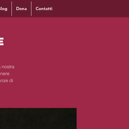
Blog
Dona
Contatti
e
 nostra
enere
anze di