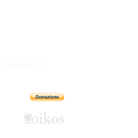
ni: Mercoledì h 19:00
enica h 17:00
Sostienici con PayPal