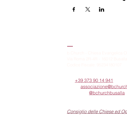
B.Church
b.Church - Chiesa Evangelica O
Via Roma 2R-4R - 16012 Busall
Codice Fiscale: 95234180107
Tel.
+39 373 90 14 941
Email:
associazione@bchurch
Telegram:
@bchurchbusalla
b.Church è associata
Consiglio delle Chiese ed O