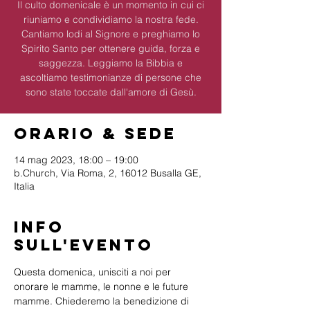
Il culto domenicale è un momento in cui ci
riuniamo e condividiamo la nostra fede.
Cantiamo lodi al Signore e preghiamo lo
Spirito Santo per ottenere guida, forza e
saggezza. Leggiamo la Bibbia e
ascoltiamo testimonianze di persone che
sono state toccate dall'amore di Gesù.
Orario & Sede
14 mag 2023, 18:00 – 19:00
b.Church, Via Roma, 2, 16012 Busalla GE,
Italia
Info
sull'evento
Questa domenica, unisciti a noi per 
onorare le mamme, le nonne e le future 
mamme. Chiederemo la benedizione di 