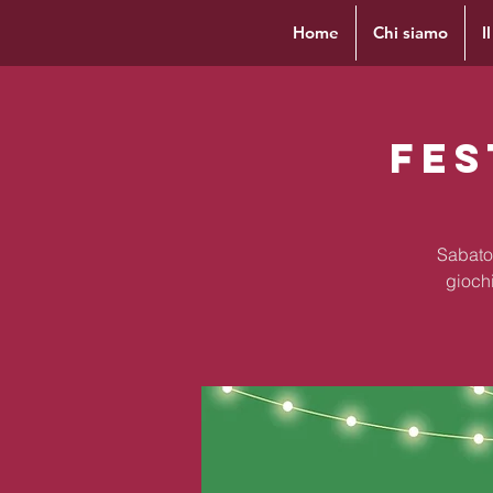
Home
Chi siamo
I
Fes
Sabato 
giochi