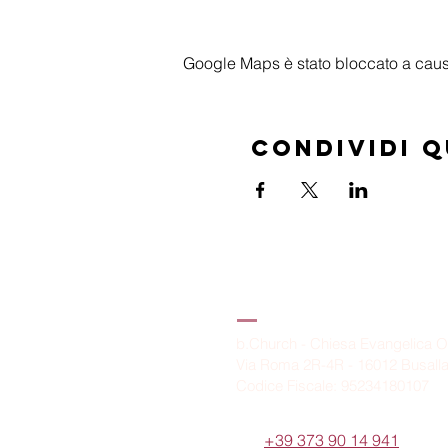
Google Maps è stato bloccato a causa 
Condividi 
B.Church
b.Church - Chiesa Evangelica O
Via Roma 2R-4R - 16012 Busall
Codice Fiscale: 95234180107
Tel.
+39 373 90 14 941