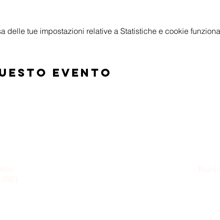
delle tue impostazioni relative a Statistiche e cookie funzional
questo evento
ikos
Riunio
a (GE)
Dom