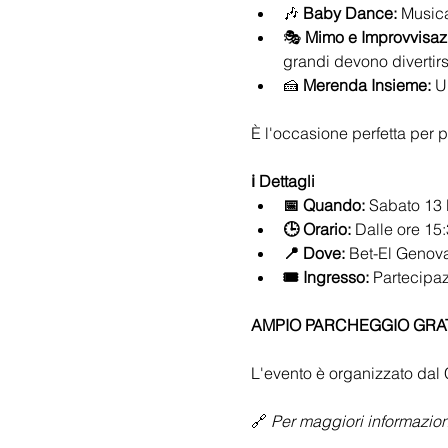
🎶 
Baby Dance:
 Musica
🎭 
Mimo e Improvvisaz
grandi devono divertirsi
🍰 
Merenda Insieme:
 U
È l'occasione perfetta per 
ℹ️ Dettagli
📅 Quando:
 Sabato 13
🕒 Orario:
 Dalle ore 15
📍 Dove:
 Bet-El Genov
🎟️ Ingresso:
 Partecipaz
AMPIO PARCHEGGIO GRA
L'evento è organizzato dal
🔗 
Per maggiori informazion