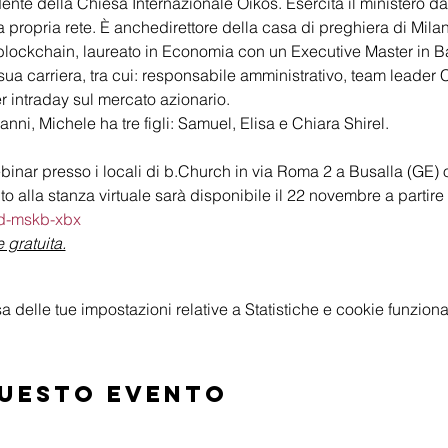
nte della Chiesa Internazionale Oikos. Esercita il ministero da
la propria rete. È anchedirettore della casa di preghiera di Mila
blockchain, laureato in Economia con un Executive Master in
a sua carriera, tra cui: responsabile amministrativo, team leader
er intraday sul mercato azionario.
ni, Michele ha tre figli: Samuel, Elisa e Chiara Shirel.
binar presso i locali di b.Church in via Roma 2 a Busalla (GE) 
 alla stanza virtuale sarà disponibile il 22 novembre a partire 
nd-mskb-xbx
 gratuita.
delle tue impostazioni relative a Statistiche e cookie funzional
questo evento