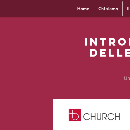
Home
Chi siamo
I
Intro
dell
Un'