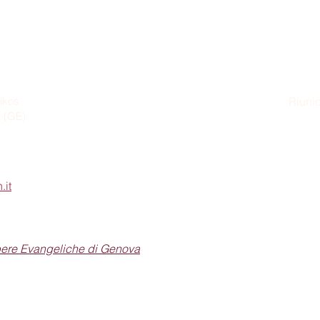
ikos
Riunio
a (GE)
Dom
.it
pere Evangeliche di Genova
Seguici sui social