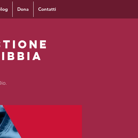
Blog
Dona
Contatti
stione
ibbia
Dio.