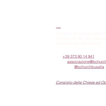
B.Church
b.Church - Chiesa Evangelica O
Via Roma 2R-4R - 16012 Busall
Codice Fiscale: 95234180107
Tel.
+39 373 90 14 941
Email:
associazione@bchurch
Telegram:
@bchurchbusalla
b.Church è associata
Consiglio delle Chiese ed O