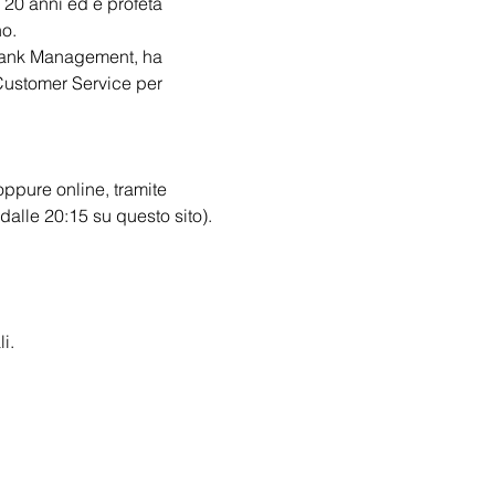
 20 anni ed è profeta 
no.
 Bank Management, ha 
 Customer Service per 
oppure online, tramite 
dalle 20:15 su questo sito).
i.