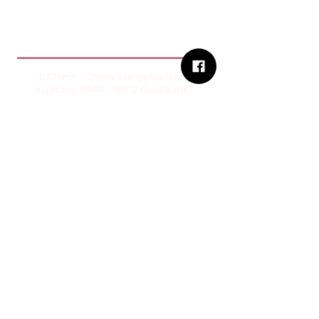
B.Church
b.Church - Chiesa Evangelica Oikos
Via Roma 2R-4R - 16012 Busalla (GE)
Codice Fiscale:
95234180107
Tel.
+39 373 90 14 941
Email:
associazione@bchurch.it
Telegram:
@bchurchbusalla
b.Church è associata
Consiglio delle Chiese ed Opere
Evangeliche di Genova
Sostienici con PayPal
© B.CHURCH - É vietata la