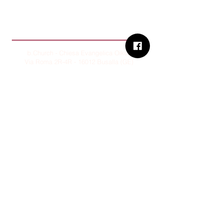
B.Church
b.Church - Chiesa Evangelica Oikos
Via Roma 2R-4R - 16012 Busalla (GE)
Codice Fiscale:
95234180107
Tel.
+39 373 90 14 941
Email:
associazione@bchurch.it
Telegram:
@bchurchbusalla
b.Church è associata
Consiglio delle Chiese ed Opere
Evangeliche di Genova
Sostienici con PayPal
© B.CHURCH - É vietata la