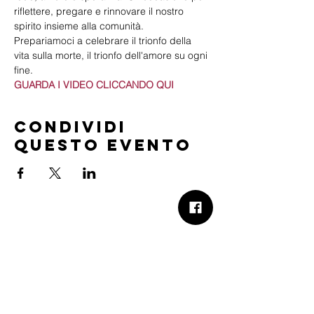
riflettere, pregare e rinnovare il nostro 
spirito insieme alla comunità.
Prepariamoci a celebrare il trionfo della 
vita sulla morte, il trionfo dell'amore su ogni 
fine. 
GUARDA I VIDEO CLICCANDO QUI
Condividi
questo evento
B.Church
b.Church - Chiesa Evangelica Oikos
Via Roma 2R-4R - 16012 Busalla (GE)
Codice Fiscale:
95234180107