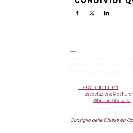
Condividi 
B.Church
b.Church - Chiesa Evangelica O
Via Roma 2R-4R - 16012 Busall
Codice Fiscale: 95234180107
Tel.
+39 373 90 14 941
Email:
associazione@bchurch
Telegram:
@bchurchbusalla
b.Church è associata
Consiglio delle Chiese ed O