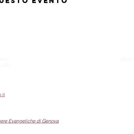
questo evento
ikos
Riunio
a (GE)
Dom
.it
pere Evangeliche di Genova