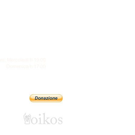
ni: Mercoledì h 19:00
enica h 17:00
Sostienici con PayPal