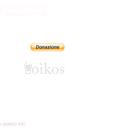
ni: Mercoledì h 19:00
enica h 17:00
Sostienici con PayPal
 questo sito.