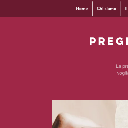
Home
Chi siamo
I
Preg
La pre
vogli