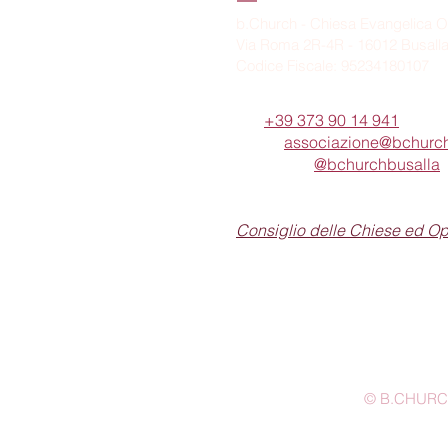
b.Church - Chiesa Evangelica O
Via Roma 2R-4R - 16012 Busall
Codice Fiscale: 95234180107
Tel.
+39 373 90 14 941
Email:
associazione@bchurch
Telegram:
@bchurchbusalla
b.Church è associata
Consiglio delle Chiese ed O
© B.CHURCH -