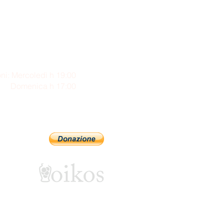
ni: Mercoledì h 19:00
enica h 17:00
Sostienici con PayPal