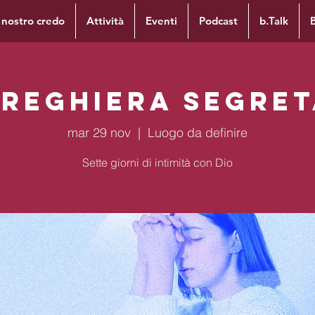
l nostro credo
Attività
Eventi
Podcast
b.Talk
Preghiera segret
mar 29 nov
  |  
Luogo da definire
Sette giorni di intimità con Dio