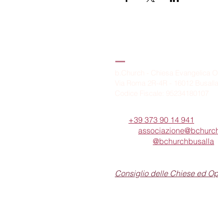
B.Church
b.Church - Chiesa Evangelica O
Via Roma 2R-4R - 16012 Busall
Codice Fiscale: 95234180107
Tel.
+39 373 90 14 941
Email:
associazione@bchurch
Telegram:
@bchurchbusalla
b.Church è associata
Consiglio delle Chiese ed O