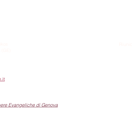
ikos
Riunio
a (GE)
Dom
.it
pere Evangeliche di Genova
Seguici sui social