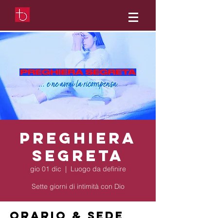
Preghiera
segreta
gio 01 dic
  |  
Luogo da definire
Sette giorni di intimità con Dio
Orario & Sede