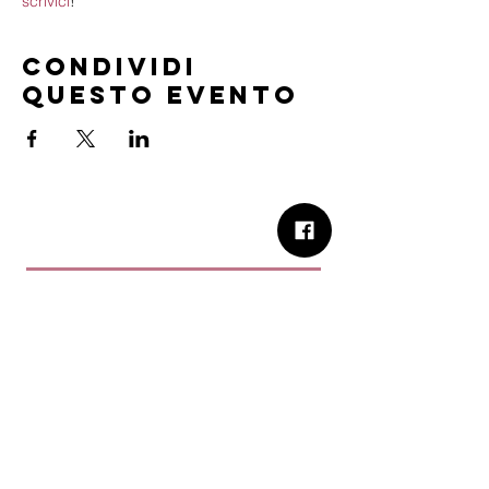
scrivici
!
Condividi
questo evento
B.Church
b.Church - Chiesa Evangelica Oikos
Via Roma 2R-4R - 16012 Busalla (GE)
Codice Fiscale:
95234180107
Tel.
+39 373 90 14 941
Email:
associazione@bchurch.it
Telegram:
@bchurchbusalla
b.Church è associata
Consiglio delle Chiese ed Opere