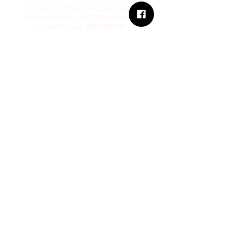
b.Church - Chiesa Evangelica Oikos
Via Roma 2R-4R - 16012 Busalla (GE)
Codice Fiscale:
95234180107
Tel.
+39 373 90 14 941
Email:
associazione@bchurch.it
Telegram:
@bchurchbusalla
b.Church è associata
Consiglio delle Chiese ed Opere
Evangeliche di Genova
Sostienici con PayPal
© B.CHURCH - É vietata la
riproduzione, anche parziale, dei
contenuti presenti su questo sito.
Cookie and Privacy Policy