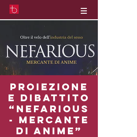
Proiezione
e dibattito
“Nefarious
- Mercante
di anime”