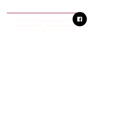
B.Church
b.Church - Chiesa Evangelica Oikos
Via Roma 2R-4R - 16012 Busalla (GE)
Codice Fiscale:
95234180107
Tel.
+39 373 90 14 941
Email:
associazione@bchurch.it
Telegram:
@bchurchbusalla
b.Church è associata
Consiglio delle Chiese ed Opere
Evangeliche di Genova
Sostienici con PayPal
© B.CHURCH - É vietata la
riproduzione, anche parziale, dei
contenuti presenti su questo sito.