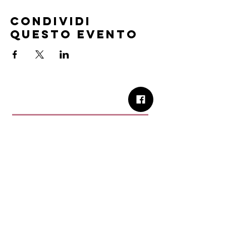
Condividi
questo evento
B.Church
b.Church - Chiesa Evangelica Oikos
Via Roma 2R-4R - 16012 Busalla (GE)
Codice Fiscale:
95234180107
Tel.
+39 373 90 14 941
Email:
associazione@bchurch.it
Telegram:
@bchurchbusalla
b.Church è associata
Consiglio delle Chiese ed Opere
Evangeliche di Genova