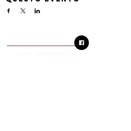
B.Church
b.Church - Chiesa Evangelica Oikos
Via Roma 2R-4R - 16012 Busalla (GE)
Codice Fiscale:
95234180107
Tel.
+39 373 90 14 941
Email:
associazione@bchurch.it
Telegram:
@bchurchbusalla
b.Church è associata
Consiglio delle Chiese ed Opere
Evangeliche di Genova
Sostienici con PayPal