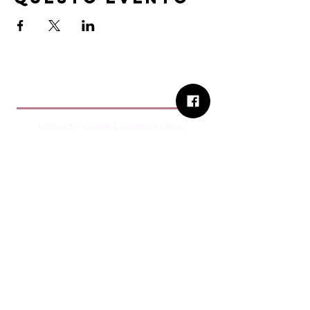
B.Church
b.Church - Chiesa Evangelica Oikos
Via Roma 2R-4R - 16012 Busalla (GE)
Codice Fiscale:
95234180107
Tel.
+39 373 90 14 941
Email:
associazione@bchurch.it
Telegram:
@bchurchbusalla
b.Church è associata
Consiglio delle Chiese ed Opere
Evangeliche di Genova
Sostienici con PayPal