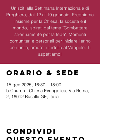
Unisciti alla Settimana Internazionale di
Preghiera, dal 12 al 19 gennaio. Preghiamo
insieme per la Chiesa, la società e il
mondo, ispirati dal tema "Combattere
strenuamente per la fede". Momenti
comunitari e personali per iniziare l'anno
con unità, amore e fedeltà al Vangelo. Ti
aspettiamo!
Orario & Sede
15 gen 2025, 16:30 – 18:00
b.Church - Chiesa Evangelica, Via Roma,
2, 16012 Busalla GE, Italia
Condividi
questo evento