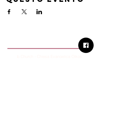
B.Church
b.Church - Chiesa Evangelica Oikos
Via Roma 2R-4R - 16012 Busalla (GE)
Codice Fiscale:
95234180107
Tel.
+39 373 90 14 941
Email:
associazione@bchurch.it
Telegram:
@bchurchbusalla
b.Church è associata
Consiglio delle Chiese ed Opere
Evangeliche di Genova
Sostienici con PayPal