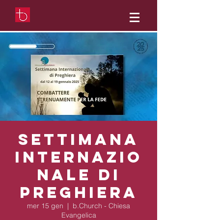
Settimana
Internazio
nale di
Preghiera
mer 15 gen
  |  
b.Church - Chiesa
Evangelica