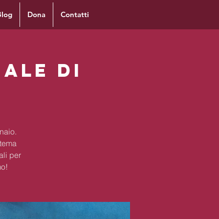
Blog
Dona
Contatti
ale di
naio.
 tema
li per
mo!