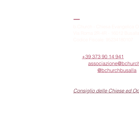
B.Church
b.Church - Chiesa Evangelica O
Via Roma 2R-4R - 16012 Busall
Codice Fiscale: 95234180107
Tel.
+39 373 90 14 941
Email:
associazione@bchurch
Telegram:
@bchurchbusalla
b.Church è associata
Consiglio delle Chiese ed O