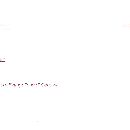
ikos
Riunio
a (GE)
Dom
.it
pere Evangeliche di Genova
Seguici sui social