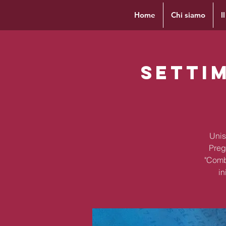
Home
Chi siamo
I
Setti
Unis
Preg
"Comb
in