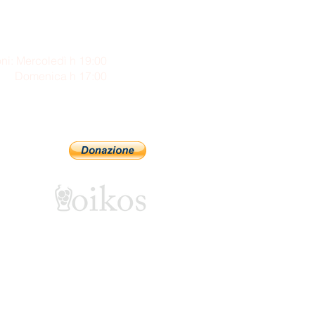
ni: Mercoledì h 19:00
enica h 17:00
Sostienici con PayPal