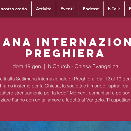
l nostro credo
Attività
Eventi
Podcast
b.Talk
mana Internazion
Preghiera
dom 19 gen
  |  
b.Church - Chiesa Evangelica
citi alla Settimana Internazionale di Preghiera, dal 12 al 19 gen
hiamo insieme per la Chiesa, la società e il mondo, ispirati dal
attere strenuamente per la fede". Momenti comunitari e persona
iziare l'anno con unità, amore e fedeltà al Vangelo. Ti aspettia