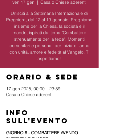
ven 17 gen
  |  
Casa o Chiese aderenti
Unisciti alla Settimana Internazionale di
Preghiera, dal 12 al 19 gennaio. Preghiamo
insieme per la Chiesa, la società e il
mondo, ispirati dal tema "Combattere
strenuamente per la fede". Momenti
comunitari e personali per iniziare l'anno
con unità, amore e fedeltà al Vangelo. Ti
aspettiamo!
Orario & Sede
17 gen 2025, 00:00 – 23:59
Casa o Chiese aderenti
Info
sull'evento
GIORNO 6 - COMBATTERE AVENDO 