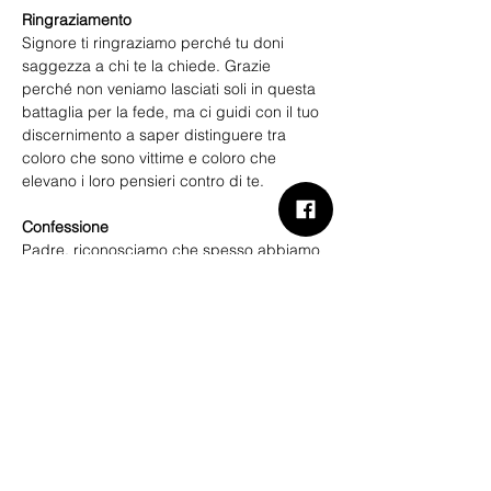
Ringraziamento
Signore ti ringraziamo perché tu doni 
saggezza a chi te la chiede. Grazie 
perché non veniamo lasciati soli in questa 
battaglia per la fede, ma ci guidi con il tuo 
discernimento a saper distinguere tra 
coloro che sono vittime e coloro che 
elevano i loro pensieri contro di te.
Confessione
Padre, riconosciamo che spesso abbiamo 
dimostrato insofferenza verso chi dubita, 
leggerezza con i perduti e tolleranza verso 
i falsi pastori. Ciò ha portato a condannare 
chi aveva bisogno di aiuto e a lasciare 
spazio a chi ha sviato tante anime. Ti 
chiediamo perdono per questo e 
confidiamo nella tua grazia.
Richieste
Ti preghiamo, o Signore, di dare tanto 