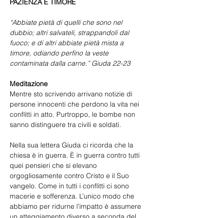
PAZIENZA E TIMORE
“Abbiate pietà di quelli che sono nel 
dubbio; altri salvateli, strappandoli dal 
fuoco; e di altri abbiate pietà mista a 
timore, odiando perfino la veste 
contaminata dalla carne.” Giuda 22-23
Meditazione
Mentre sto scrivendo arrivano notizie di 
persone innocenti che perdono la vita nei 
conflitti in atto. Purtroppo, le bombe non 
sanno distinguere tra civili e soldati.
Nella sua lettera Giuda ci ricorda che la 
chiesa è in guerra. È in guerra contro tutti 
quei pensieri che si elevano 
orgogliosamente contro Cristo e il Suo 
vangelo. Come in tutti i conflitti ci sono 
macerie e sofferenza. L’unico modo che 
abbiamo per ridurne l’impatto è assumere 
un atteggiamento diverso a seconda del 