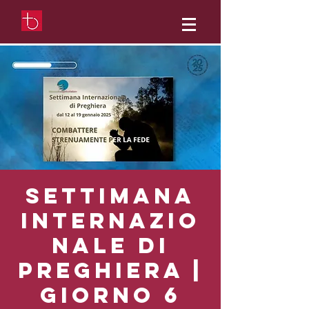
Settimana
Internazio
nale di
preghiera |
GIORNO 6