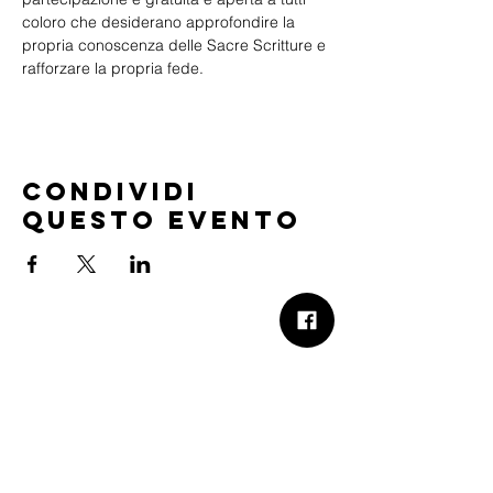
coloro che desiderano approfondire la 
propria conoscenza delle Sacre Scritture e 
rafforzare la propria fede.
Condividi
questo evento
B.Church
b.Church - Chiesa Evangelica Oikos
Via Roma 2R-4R - 16012 Busalla (GE)
Codice Fiscale:
95234180107