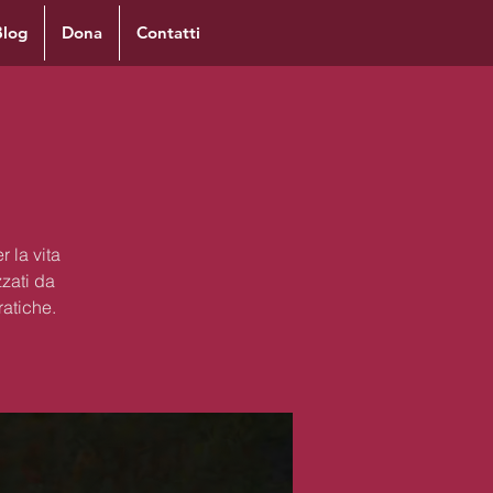
Blog
Dona
Contatti
 la vita
zzati da
ratiche.