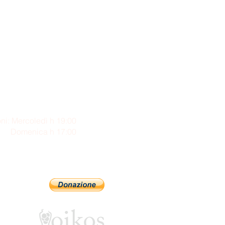
ni: Mercoledì h 19:00
enica h 17:00
Sostienici con PayPal