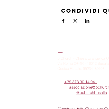
Condividi 
B.Church
b.Church - Chiesa Evangelica O
Via Roma 2R-4R - 16012 Busall
Codice Fiscale: 95234180107
Tel.
+39 373 90 14 941
Email:
associazione@bchurch
Telegram:
@bchurchbusalla
b.Church è associata
Consiglio delle Chiese ed O