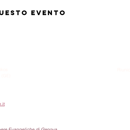
questo evento
ikos
Riunio
a (GE)
Dom
.it
pere Evangeliche di Genova