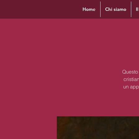
Home
Chi siamo
I
Questo 
cristia
un appr