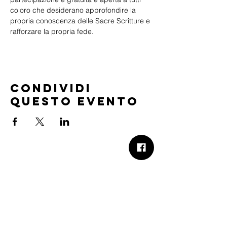
coloro che desiderano approfondire la 
propria conoscenza delle Sacre Scritture e 
rafforzare la propria fede.
Condividi
questo evento
B.Church
b.Church - Chiesa Evangelica Oikos
Via Roma 2R-4R - 16012 Busalla (GE)
Codice Fiscale:
95234180107