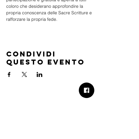
coloro che desiderano approfondire la 
propria conoscenza delle Sacre Scritture e 
rafforzare la propria fede.
Condividi
questo evento
B.Church
b.Church - Chiesa Evangelica Oikos
Via Roma 2R-4R - 16012 Busalla (GE)
Codice Fiscale:
95234180107