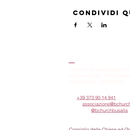
Condividi 
B.Church
b.Church - Chiesa Evangelica O
Via Roma 2R-4R - 16012 Busall
Codice Fiscale: 95234180107
Tel.
+39 373 90 14 941
Email:
associazione@bchurch
Telegram:
@bchurchbusalla
b.Church è associata
Consiglio delle Chiese ed O