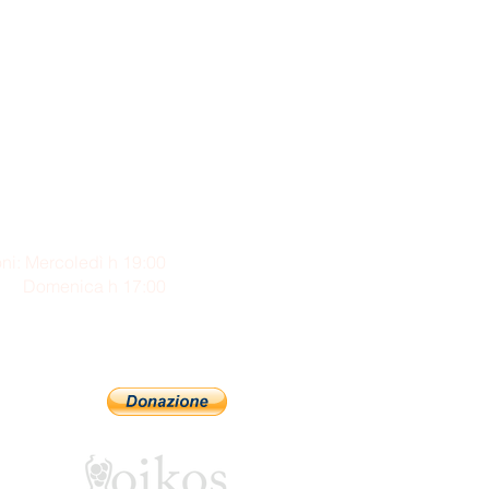
ni: Mercoledì h 19:00
enica h 17:00
Sostienici con PayPal