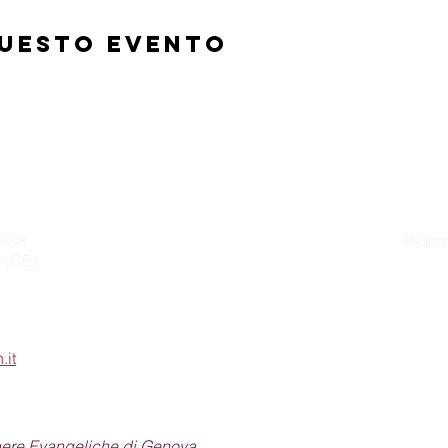
questo evento
ikos
Riunio
a (GE)
Dom
.it
pere Evangeliche di Genova