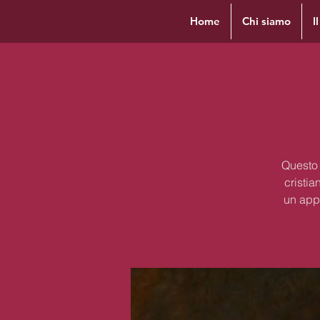
Home
Chi siamo
I
Questo 
cristia
un appr