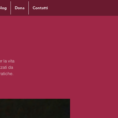
Blog
Dona
Contatti
 la vita
zzati da
ratiche.