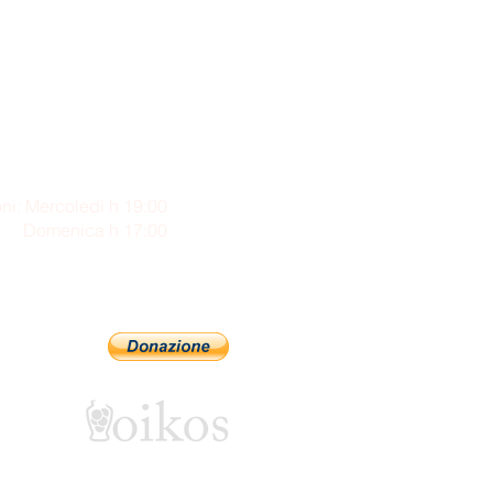
ni: Mercoledì h 19:00
enica h 17:00
Sostienici con PayPal