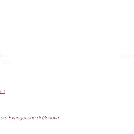
ikos
Riunio
a (GE)
Dom
.it
pere Evangeliche di Genova