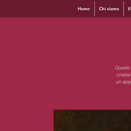
Home
Chi siamo
I
Questo 
cristia
un appr