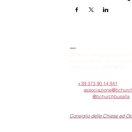
B.Church
b.Church - Chiesa Evangelica O
Via Roma 2R-4R - 16012 Busall
Codice Fiscale: 95234180107
Tel.
+39 373 90 14 941
Email:
associazione@bchurch
Telegram:
@bchurchbusalla
b.Church è associata
Consiglio delle Chiese ed O