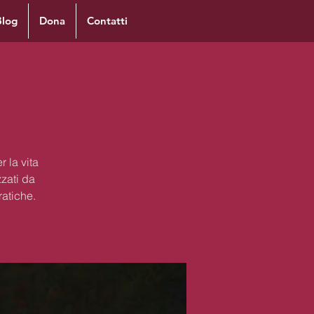
Blog
Dona
Contatti
 la vita
zzati da
ratiche.