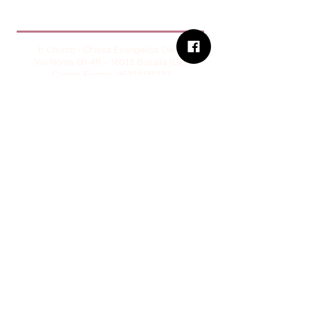
B.Church
b.Church - Chiesa Evangelica Oikos
Via Roma 2R-4R - 16012 Busalla (GE)
Codice Fiscale:
95234180107
Tel.
+39 373 90 14 941
Email:
associazione@bchurch.it
Telegram:
@bchurchbusalla
b.Church è associata
Consiglio delle Chiese ed Opere
Evangeliche di Genova
Sostienici con PayPal
© B.CHURCH - É vietata la
riproduzione, anche parziale, dei
contenuti presenti su questo sito.