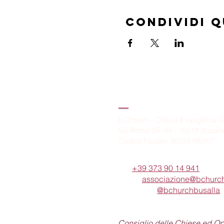
Condividi 
B.Church
b.Church - Chiesa Evangelica O
Via Roma 2R-4R - 16012 Busall
Codice Fiscale: 95234180107
Tel.
+39 373 90 14 941
Email:
associazione@bchurch
Telegram:
@bchurchbusalla
b.Church è associata
Consiglio delle Chiese ed O