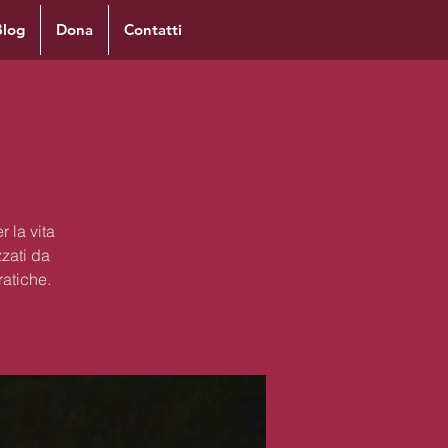
Blog
Dona
Contatti
 la vita
zzati da
ratiche.