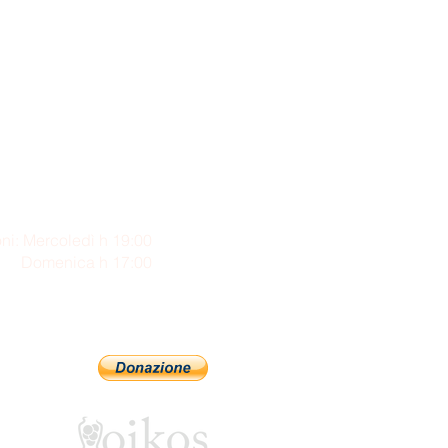
ni: Mercoledì h 19:00
enica h 17:00
Sostienici con PayPal