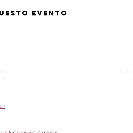
questo evento
ikos
Riunio
a (GE)
Dom
.it
pere Evangeliche di Genova