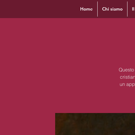
Home
Chi siamo
I
Questo 
cristia
un appr