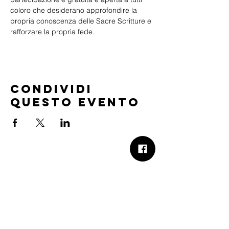
coloro che desiderano approfondire la 
propria conoscenza delle Sacre Scritture e 
rafforzare la propria fede.
Condividi
questo evento
B.Church
b.Church - Chiesa Evangelica Oikos
Via Roma 2R-4R - 16012 Busalla (GE)
Codice Fiscale:
95234180107