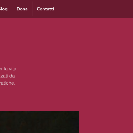
Blog
Dona
Contatti
 la vita
zzati da
ratiche.