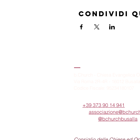
Condividi 
B.Church
b.Church - Chiesa Evangelica O
Via Roma 2R-4R - 16012 Busall
Codice Fiscale: 95234180107
Tel.
+39 373 90 14 941
Email:
associazione@bchurch
Telegram:
@bchurchbusalla
b.Church è associata
Consiglio delle Chiese ed O