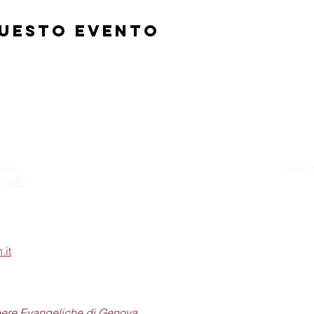
questo evento
ikos
Riunio
a (GE)
Dom
.it
pere Evangeliche di Genova