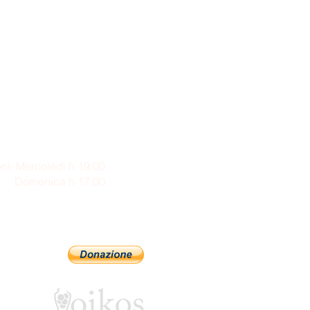
ni: Mercoledì h 19:00
enica h 17:00
Sostienici con PayPal