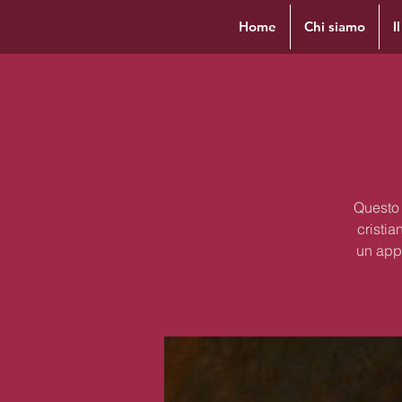
Home
Chi siamo
I
Questo 
cristia
un appr