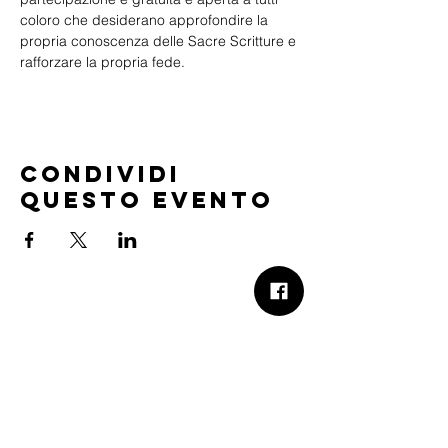
coloro che desiderano approfondire la 
propria conoscenza delle Sacre Scritture e 
rafforzare la propria fede.
Condividi
questo evento
B.Church
b.Church - Chiesa Evangelica Oikos
Via Roma 2R-4R - 16012 Busalla (GE)
Codice Fiscale:
95234180107