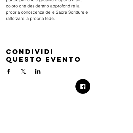
coloro che desiderano approfondire la 
propria conoscenza delle Sacre Scritture e 
rafforzare la propria fede.
Condividi
questo evento
B.Church
b.Church - Chiesa Evangelica Oikos
Via Roma 2R-4R - 16012 Busalla (GE)
Codice Fiscale:
95234180107